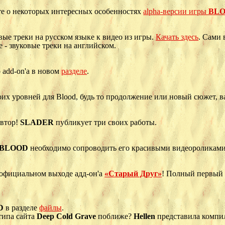
те о некоторых интересных особенностях
alpha-версии игры
BL
ые треки на русском языке к видео из игры.
Качать здесь
. Сами 
е - звуковые треки на английском.
 add-on'а в новом
разделе
.
оих уровней для Blood, будь то продолжение или новый сюжет, 
автор!
SLADER
публикует три своих работы.
BLOOD
необходимо сопроводить его красивыми видеороликами.
официальном выходе адд-он'а
«Старый Друг»
! Полный первый э
D
в разделе
файлы
.
типа сайта
Deep Cold Grave
поближе?
Hellen
представила компил