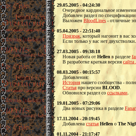
29.05.2005 - 04:24:30
Очередное кардинальное изменени
Добавлен раздел по спецификаци
Выложен
BloodLines
- отличные э
05.04.2005 - 22:51:40
Призрак
, который нагонит в вас х
Если только у вас нет двухстволки
27.03.2005 - 09:38:18
Новая работа от
Hellen
в разделе
fa
В разработке краткая версия
сайта
08.03.2005 - 00:15:57
Добавления:
История
нашего сообщества - полн
Статья
про версии
BLOOD
.
Обновился раздел со
ссылками
.
19.01.2005 - 07:29:06
Два новых рисунка в разделе
Fanar
17.11.2004 - 20:19:45
Добавлена
статья
Hellen
о
The Nig
01.11.2004 - 21:17:47