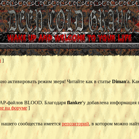
и
]
о активировать режим зверя! Читайте как в статье
Diman
'а. К
MAP-файлов BLOOD. Благодаря
flanker
'у добавлена информация по
е на форуме
]
у нашего сообщества имеется
репозиторий
, в котором можно най