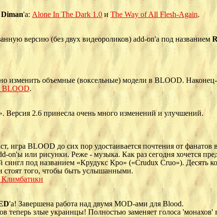
т
Diman
'а:
Alone In The Dark 1.0
и
The Way of All Flesh-Again
.
занную версию (без двух видеороликов) add-on'а под названием
R
ожно изменить объемные (воксельные) модели в BLOOD. Наконец
 к BLOOD
.
. Версия 2.6 принесла очень много изменений и улучшений.
ст, игра BLOOD до сих пор удостаивается почтения от фанатов в
d-on'ы или рисунки. Реже - музыка. Как раз сегодня хочется пр
 сингл под названием «Крудукс Кро» («Crudux Cruo»). Десять 
и стоят того, чтобы быть услышанными.
 Климбатики
LED
'а! Завершена работа над двумя MOD-ами для Blood.
ков теперь злые украинцы! Полностью заменяет голоса 'монахов' 