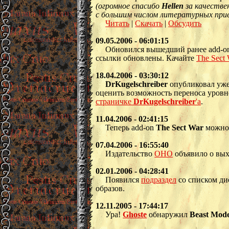
(огромное спасибо
Hellen
за качестве
с большим числом литературных прием
Читать
|
Скачать
|
Обсудить
09.05.2006 - 06:01:15
Обновился вышедший ранее add-
ссылки обновлены. Качайте
The Sect 
18.04.2006 - 03:30:12
DrKugelschreiber
опубликовал уже
оценить возможность переноса уров
страничке
DrKugelschreiber
'а
.
11.04.2006 - 02:41:15
Теперь add-on
The Sect War
можно 
07.04.2006 - 16:55:40
Издательство
ОНО
объявило о вых
02.01.2006 - 04:28:41
Появился
подраздел
со списком ди
образов.
12.11.2005 - 17:44:17
Ура!
Ghoste
обнаружил
Beast Mod