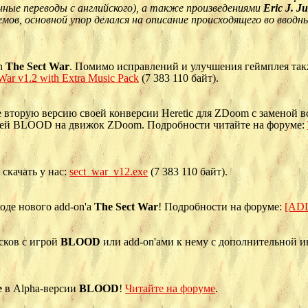
нные переводы с английского), а также произведениями
Eric J. J
ов, основной упор делался на описание происходящего во вводн
on
The Sect War
. Помимо исправлений и улучшения геймплея так
War v1.2 with Extra Music Pack
(7 383 110 байт).
 вторую версию своей конверсии Heretic для ZDoom с заменой в
ней BLOOD на движок ZDoom. Подробности читайте на форуме:
скачать у нас:
sect_war_v12.exe
(7 383 110 байт).
оде нового add-on'а
The Sect War
! Подробности на форуме:
[ADD
сков с игрой
BLOOD
или add-on'ами к нему с дополнительной 
e
в Alpha-версии
BLOOD
!
Читайте на форуме
.