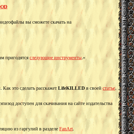
OOD
видеофайлы вы сможете скачать на
вам пригодятся
следующие инструменты
.»
 Как это сделать расскажет
LifeKILLED
в своей
статье
.
пизод доступен для скачивания на сайте издательства
яцию из гаргулий в разделе
FanArt
.