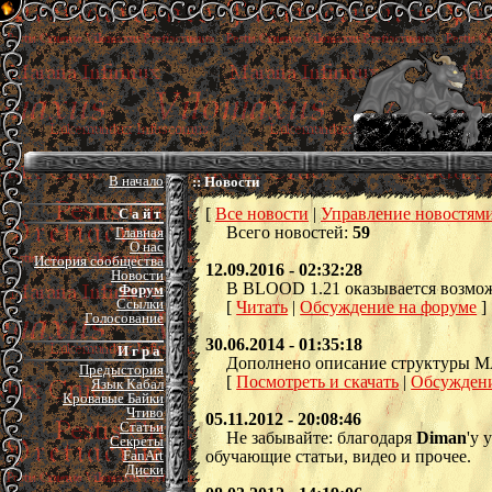
В начало
:: Новости
[
Все новости
|
Управление новостям
С а й т
Всего новостей:
59
Главная
О нас
История сообщества
12.09.2016 - 02:32:28
Новости
В BLOOD 1.21 оказывается возможн
Форум
Ссылки
[
Читать
|
Обсуждение на форуме
]
Голосование
30.06.2014 - 01:35:18
И г р а
Дополнено описание структуры 
Предыстория
[
Посмотреть и скачать
|
Обсуждени
Язык Кабал
Кровавые Байки
Чтиво
05.11.2012 - 20:08:46
Статьи
Не забывайте: благодаря
Diman
'у 
Секреты
FanArt
обучающие статьи, видео и прочее.
Диски