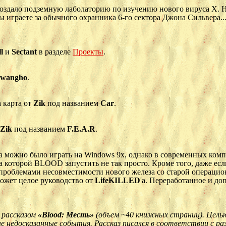
оздало подземную лаболаторию по изучению нового вируса X. Н
Вы играете за обычного охранника 6-го сектора Джона Сильвера..
ll
и
Sectant
в разделе
Проекты
.
:
wangho
.
 карта от
Zik
под названием
Car
.
т
Zik
под названием
F.E.A.R
.
 можно было играть на Windows 9x, однако в современных комп
а которой BLOOD запустить не так просто. Кроме того, даже ес
 проблемами несовместимости нового железа со старой операци
может целое руководство от
LifeKILLED
'а. Переработанное и до
д рассказом
«Blood: Месть»
(объем ~40 книжных страниц). Цел
ые недосказанные события. Рассказ писался в соответствии с 