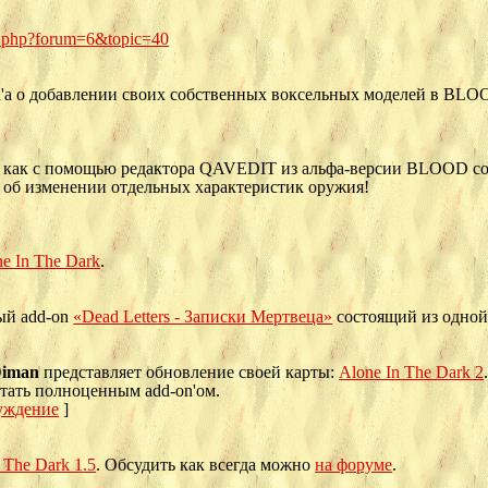
c.php?forum=6&topic=40
n
'а о добавлении своих собственных воксельных моделей в BLO
 как с помощью редактора QAVEDIT из альфа-версии BLOOD соз
 об изменении отдельных характеристик оружия!
e In The Dark
.
ый add-on
«Dead Letters - Записки Мертвеца»
состоящий из одной
iman
представляет обновление своей карты:
Alone In The Dark 2
итать полноценным add-on'ом.
уждение
]
 The Dark 1.5
. Обсудить как всегда можно
на форуме
.