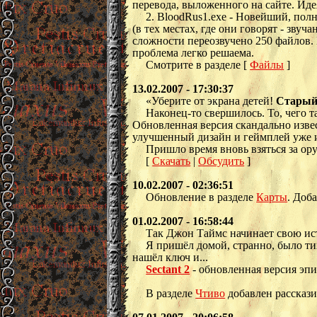
перевода, выложенного на сайте. Ид
2. BloodRus1.exe - Новейший, пол
(в тех местах, где они говорят - зв
сложности переозвучено 250 файлов. 
проблема легко решаема.
Смотрите в разделе [
Файлы
]
13.02.2007 - 17:30:37
«Уберите от экрана детей!
Старый
Наконец-то свершилось. То, чего 
Обновленная версия скандально изве
улучшенный дизайн и геймплей уже и
Пришло время вновь взяться за ору
[
Скачать
|
Обсудить
]
10.02.2007 - 02:36:51
Обновление в разделе
Карты
. Доб
01.02.2007 - 16:58:44
Так Джон Таймс начинает свою ис
Я пришёл домой, странно, было тих
нашёл ключ и...
Sectant 2
- обновленная версия эпи
В разделе
Чтиво
добавлен рассказ