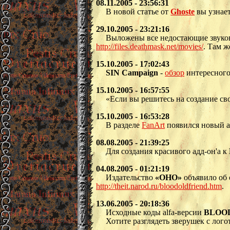
08.11.2005 - 23:56:31
В новой статье от
Ghoste
вы узнае
29.10.2005 - 23:21:16
Выложены все недостающие звуков
http://files.deathmask.net/movies/
. Там ж
15.10.2005 - 17:02:43
SIN Campaign
-
обзор
интересного
15.10.2005 - 16:57:55
«Если вы решитесь на создание св
15.10.2005 - 16:53:28
В разделе
FanArt
появился новый 
08.08.2005 - 21:39:25
Для создания красивого адд-он'а к
04.08.2005 - 01:21:19
Издательство
«ОНО»
объявило об 
http://theit.narod.ru/bloodoldfriend.htm
.
13.06.2005 - 20:18:36
Исходные коды alfa-версии
BLOO
Хотите разглядеть зверушек с лого