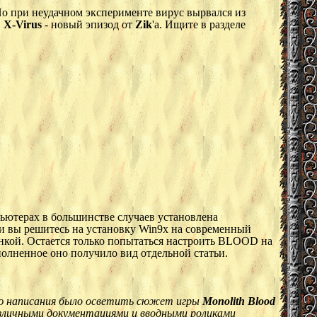
о при неудачном эксперименте вирус вырвался из
.
X-Virus
- новый эпизод от
Zik
'а. Ищите в разделе
ьютерах в большинстве случаев установлена
ли вы решитесь на установку Win9x на современный
онкой. Остается только попытаться настроить BLOOD на
полненное оно получило вид отдельной статьи.
ью написания было осветить сюжет игры
Monolith Blood
различными документациями и вводными роликами