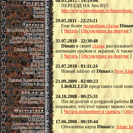
08.03.2012 - 14:19:06
Р е с у р с ы
ПЕРЕЕЗД НА Jino.RU!
Файлы
http://www.bloodgame.ru/forum/topi
Видео
Карты
29.05.2011 - 22:23:21
П р о е к т ы
Еще более
подробная статья
Dima
New Alone In The Dark
[
Читать
|
Обсуждение на форуме
]
Dead Letters
Alone In The Dark 2
31.07.2010 - 22:38:48
The Way of All Flesh-
Again
Diman
в своей
статье
рассказывает
Старый Друг v2.5
анимации оружия и экранов. А также
Sectant 2
[
Читать
|
Обсуждение на форуме
]
X-Virus
Sectant
Kill Bill
21.07.2010 - 01:11:24
The Sect War
Новый add-on от
Diman
'а
New Alon
Старый Друг
Секта
Призрак Коммунизма
21.09.2009 - 02:00:23
DeFrag
и
Bots
LifeKILLED
представил свой нов
A d d - o n ' ы
24.10.2008 - 00:25:31
SIN Campaign
После долгой и усердной работы
D
BloodLines TC
поражают, что этот проект можно сч
М а с т е р с к а я
[
Читать подробнее и скачать
|
Обс
Воксельные модели
QAVEDIT
17.06.2008 - 00:19:44
Создание моделей
Обновлена карта
Diman
'а:
Alone In
Создание адд-он'ов
Документация