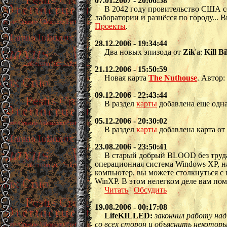
07.01.2007 - 20:06:58
В 2042 году провительство США с
лаборатории и разнёсся по городу... 
Проекты
.
28.12.2006 - 19:34:44
Два новых эпизода от
Zik
'а:
Kill Bi
21.12.2006 - 15:50:59
Новая карта
The Nuthouse
. Автор
09.12.2006 - 22:43:44
В раздел
карты
добавлена еще одна
05.12.2006 - 20:30:02
В раздел
карты
добавлена карта о
23.08.2006 - 23:50:41
В старый добрый BLOOD без труда
операционная система Windows XP, н
компьютер, вы можете столкнуться с
WinXP. В этом нелегком деле вам по
Читать
|
Обсудить
19.08.2006 - 00:17:08
LifeKILLED:
закончил работу на
со всех сторон и объяснить некотор