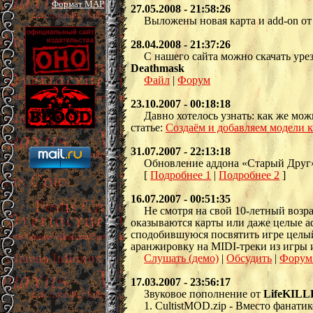
Формат MAP
27.05.2008 - 21:58:26
Выложены новая карта и add-on о
28.04.2008 - 21:37:26
С нашего сайта можно скачать уре
Deathmask
Файл
|
Форум
23.10.2007 - 00:18:18
Давно хотелось узнать: как же м
статье:
Создаём и добавляем модели
31.07.2007 - 22:13:18
Обновление аддона «Старый Друг»
[
Подробнее 1
|
Подробнее 2
]
16.07.2007 - 00:51:35
Не смотря на свой 10-летный возра
оказываются карты или даже целые ad
сподобившуюся посвятить игре целый
аранжировку на MIDI-треки из игры 
Слушать (демо)
|
Обсудить
|
Форум
17.03.2007 - 23:56:17
Звуковое пополнение от
LifeKIL
1. CultistMOD.zip - Вместо фанати