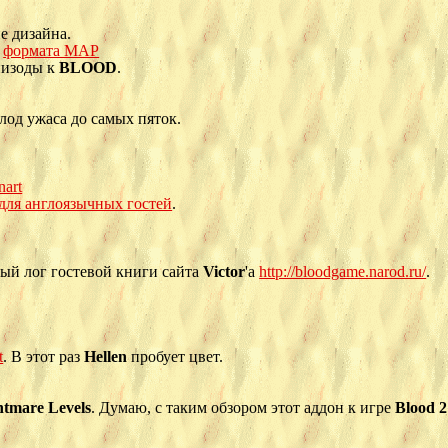
е дизайна.
и
формата MAP
пизоды к
BLOOD
.
олод ужаса до самых пяток.
.
nart
 для англоязычных гостей
.
ый лог гостевой книги сайта
Victor
'а
http://bloodgame.narod.ru/
.
t
. В этот раз
Hellen
пробует цвет.
htmare Levels
. Думаю, с таким обзором этот аддон к игре
Blood 2