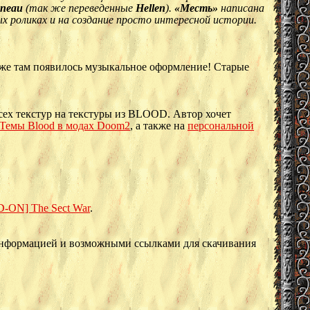
uneau
(так же переведенные
Hellen
).
«Месть»
написана
ых роликах и на создание просто интересной истории.
же там появилось музыкальное оформление! Старые
сех текстур на текстуры из BLOOD. Автор хочет
Темы Blood в модах Doom2
, а также на
персональной
-ON] The Sect War
.
информацией и возможными ссылками для скачивания