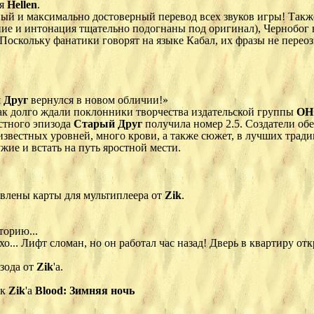
ея
Hellen
.
ный и максимально достоверный перевод всех звуков игры! Такж
учание и интонация тщательно подогнаны под оригинал), Чернобог
Поскольку фанатики говорят на языке Кабал, их фразы не перео
 Друг
вернулся в новом обличии!»
так долго ждали поклонники творчества издательской группы
ОН
стного эпизода
Старый Друг
получила номер 2.5. Создатели об
звестных уровней, много крови, а также сюжет, в лучших трад
жие и встать на путь яростной мести.
авлены карты для мультиплеера от
Zik
.
торию...
о... Лифт сломан, но он работал час назад! Дверь в квартиру отк
зода от
Zik
'а.
ик
Zik
'а
Blood: Зимняя ночь