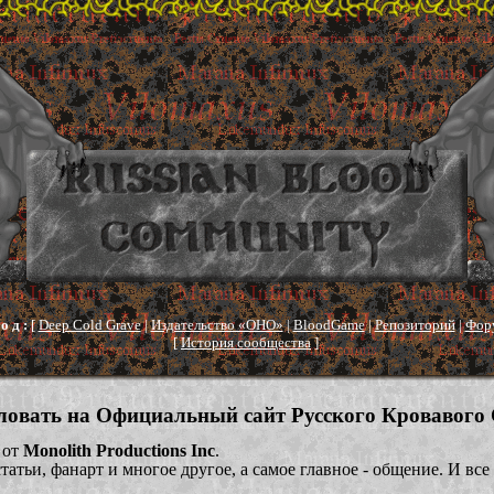
о д :
[
Deep Cold Grave
|
Издательство «ОНО»
|
BloodGame
|
Репозиторий
|
Фор
[
История сообщества
]
ловать на Официальный сайт Русского Кровавого 
от
Monolith Productions Inc
.
атьи, фанарт и многое другое, а самое главное - общение. И все 