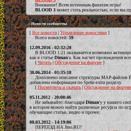
Внимание! Всем истинным фанатам игры!
BLOOD 3
может стать реальностью, если вы п
:: Новости сообщества
[
Все новости
|
Управление новостями
]
Всего новостей:
59
12.09.2016 - 02:32:28
В BLOOD 1.21 оказывается возможно активиро
как в статье
Diman
'а. Как насчет прохождения все
[
Читать
|
Обсуждение на форуме
]
30.06.2014 - 01:35:18
Дополнено описание структуры MAP-файлов 
добавлена информация по Sprite-extra разделу.
[
Посмотреть и скачать
|
Обсуждение на форум
05.11.2012 - 20:08:46
Не забывайте: благодаря
Diman
'у у нашего со
в котором можно найти различные ресурсы по игр
обучающие статьи, видео и прочее.
08.03.2012 - 14:19:06
ПЕРЕЕЗД НА Jino.RU!