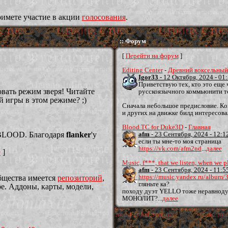
римете участие в акции
голосования
.
:: Форум
[
Перейти на форум
]
Editing Center
-
Древний воксельный 
Igor33
- 12 Октября, 2024 - 01
Приветствую тех, кто это еще 
вать режим зверя! Читайте
русскоязычного коммьюнити то
й игры в этом режиме? ;)
Сначала небольшое предисловие. Когд
и других на движке билд интересовал
Blood TC for Duke3D
-
Главная
BLOOD. Благодаря
flanker
'у
afm
- 23 Сентября, 2024 - 12:1
если ты мне-то моя страница
https://vk.com/afm2nd
...
далее
е
]
Music, f***, that we listen, when we 
afm
- 23 Сентября, 2024 - 11:5
https://music.yandex.ru/album
общества имеется
репозиторий
,
гляньте ка?
е. Аддоны, карты, модели,
походу дуэт YELLO тоже неравнодуш
МОНОЛИТ?...
далее