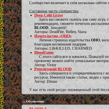
Сообщество включает в себя несколько сайтов
Составные части сообщества:
Deep Cold Grave
Здесь вы сможете скачать как саму игру, 
рекомендации, сможете почитать рассказики
BLOOD
. Заходите!
Авторы: DeadFire, Hellen, Slava
Издательство «ОНО»
Личная страница издательства
ОНО
, вно
благодаря несменным лидерам.
Авторы: LifeKILLED, CHARMED
BloodGame
С этого сайта все и началось. Пожалуй п
прежнему можно найти уникальные матери
Автор: Victor
Репозиторий BLOOD
Здесь собираются и упорядочиваются с к
ресурсы. Имеются также статьи, видео с пр
Автор: Diman
У вас есть свой ресурс посвященный этой бесс
:: Объявления
BLOOD 3