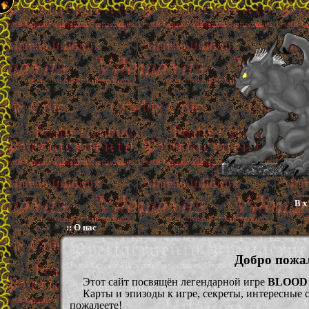
В х 
:: О нас
Добро пожа
Этот сайт посвящён легендарной игре
BLOOD
Карты и эпизоды к игре, секреты, интересные ст
пожалеете!