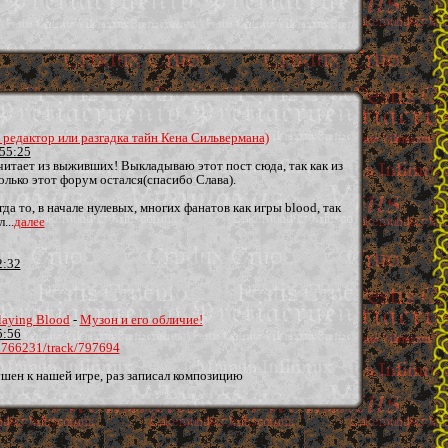
редактор или разгадка тайн Кена Сильвермана)
:55:25
читает из выживших! Выкладываю этот пост сюда, так как из
лько этот форум остался(спасибо Слава).
а то, в начале нулевых, многих фанатов как игры blood, так
...
далее
2:32
playing Blood
-
Музон и его обличие!
5:56
/3766231/track/797694
ен к нашей игре, раз записал композицию