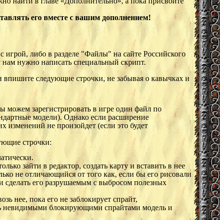
но найти в главе «Дополнительно», а пока присвойте
ставлять его вместе с вашим дополнением!
с игрой, либо в разделе "Файлы" на сайте Российского
му нам нужно написать специальный скрипт.
и впишите следующие строчки, не забывая о кавычках и
мы можем зарегистрировать в игре один файл по
андартные модели). Однако если расширение
х изменений не произойдет (если это будет
ующие строчки:
матически.
лько зайти в редактор, создать карту и вставить в нее
лько не отличающийся от того как, если бы его рисовали
ли сделать его разрушаемым с выбросом полезных
зь нее, пока его не заблокирует спрайт,
ить невидимыми блокирующими спрайтами модель и