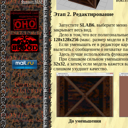
воксе
Формат MAP
Этап 2. Редактирование
Запустите
SLAB6
, выберите меню
закрывает весь вид.
Дело в том, что все полигональны
128x128x256
(макс. размер модели в B
Если уменьшать ее в редакторе ка
вылетать с сообщением о нехватке па
Здесь лучше использовать функци
При слишком сильном уменьшении 
32x32
, а затем, если модель кажется
слишком ухудшит качество.
До уменьшения