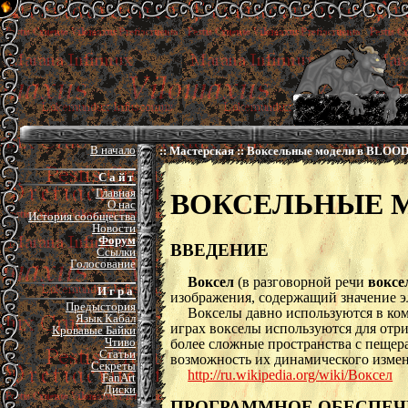
В начало
:: Мастерская :: Воксельные модели в BLOO
С а й т
Главная
ВОКСЕЛЬНЫЕ 
О нас
История сообщества
Новости
Форум
ВВЕДЕНИЕ
Ссылки
Голосование
Воксел
(в разговорной речи
воксе
И г р а
изображения, содержащий значение э
Предыстория
Вокселы давно используются в ком
Язык Кабал
играх вокселы используются для отр
Кровавые Байки
Чтиво
более сложные пространства с пещер
Статьи
возможность их динамического измене
Секреты
http://ru.wikipedia.org/wiki/Воксел
FanArt
Диски
ПРОГРАММНОЕ ОБЕСПЕЧ