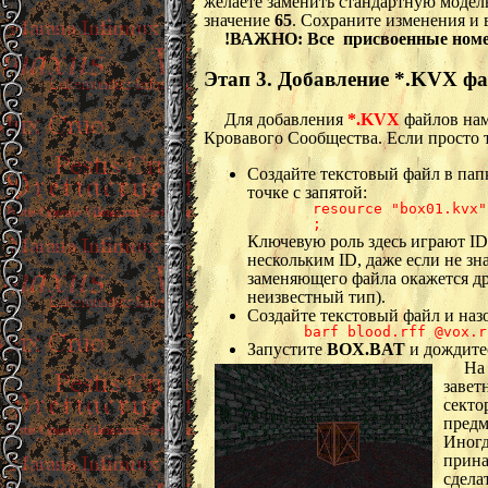
желаете заменить стандартную модел
значение
65
. Сохраните изменения и 
!ВАЖНО: Все присвоенные номе
Этап 3. Добавление *.KVX фа
Для добавления
*.KVX
файлов нам
Кровавого Сообщества. Если просто т
Создайте текстовый файл в папк
точке с запятой:
 resource "box01.kvx"
 ;
Ключевую роль здесь играют ID
нескольким ID, даже если не з
заменяющего файла окажется дру
неизвестный тип).
Создайте текстовый файл и назо
barf blood.rff @vox.r
Запустите
BOX.BAT
и дождитес
На 
завет
секто
предм
Иногд
прина
сдела