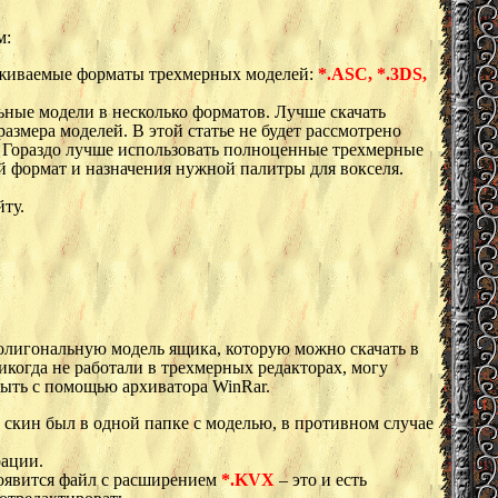
м:
рживаемые форматы трехмерных моделей:
*.ASC, *.3DS,
льные модели в несколько форматов. Лучше скачать
змера моделей. В этой статье не будет рассмотрено
о. Гораздо лучше использовать полноценные трехмерные
 формат и назначения нужной палитры для вокселя.
ту.
полигональную модель ящика, которую можно скачать в
икогда не работали в трехмерных редакторах, могу
ыть с помощью архиватора WinRar.
ы скин был в одной папке с моделью, в противном случае
рации.
появится файл с расширением
*.KVX
– это и есть