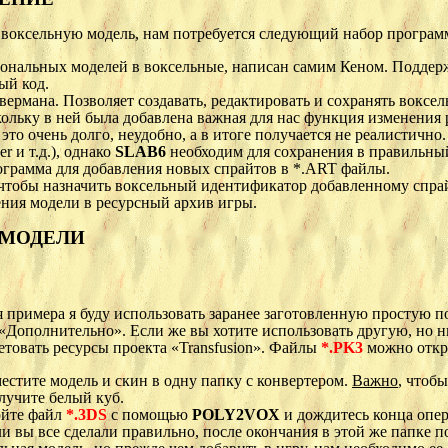
ь воксельную модель, нам потребуется следующий набор програм
ональных моделей в воксельные, написан самим Кеном. Подде
ый код.
ермана. Позволяет создавать, редактировать и сохранять воксе
льку в ней была добавлена важная для нас функция изменения ра
это очень долго, неудобно, а в итоге получается не реалистичн
r и т.д.), однако
SLAB6
необходим для сохранения в правильный
ограмма для добавления новых спрайтов в *.ART файлы.
чтобы назначить воксельный идентификатор добавленному спрай
ния модели в ресурсный архив игры.
 МОДЕЛИ
 примера я буду использовать заранее заготовленную простую 
 «Дополнительно». Если же вы хотите использовать другую, но н
етовать ресурсы проекта «Transfusion». Файлы
*.PK3
можно откр
естите модель и скин в одну папку с конвертером.
Важно
, чтоб
лучите белый куб.
йте файл
*.3DS
с помощью
POLY2VOX
и дождитесь конца опе
и вы все сделали правильно, после окончания в этой же папке 