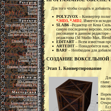
Р е с у р с ы
Файлы
Для того чтобы создать и добавит
Видео
Карты
POLY2VOX
– Конвертер полиг
*.MD3, *.MD2
. Имеется исходн
П р о е к т ы
SLAB6
–Редактор от Кена Сильв
New Alone In The Dark
Dead Letters
самую последнюю версию, поско
Alone In The Dark 2
рисование в данном редакторе– 
The Way of All Flesh-
редакторы (3d Studio Max, Blende
Again
Старый Друг v2.5
EDITART
– Всем известная пр
Sectant 2
ARTEDIT
– Понадобится нам, 
X-Virus
BARF
– Необходим для добавле
Sectant
Kill Bill
The Sect War
СОЗДАНИЕ ВОКСЕЛЬНОЙ
Старый Друг
Секта
Призрак Коммунизма
Этап 1. Конвертирование
DeFrag
и
Bots
A d d - o n ' ы
Для
SIN Campaign
главе
BloodLines TC
посов
М а с т е р с к а я
Перем
Воксельные модели
вы по
QAVEDIT
Откро
Создание моделей
Создание адд-он'ов
Есл
Документация