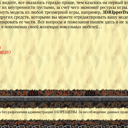
 видите, все оказалось гораздо проще, чем казалось на первый в
т их внутренности пустыми, за счет чего экономит ресурсы иг
нуть модель из любой трехмерной игры, например,
3DRIpperD
других средств, которыми вы можете отредактировать вашу моде
ировать ее части. Все вопросы и пожелания пишем здесь и не заб
 в пополнении своей коллекции воксельных моделей…
в
игру)
а без разрешения администрации ЗАПРЕЩЕНЫ. За несоблюдение данных прави