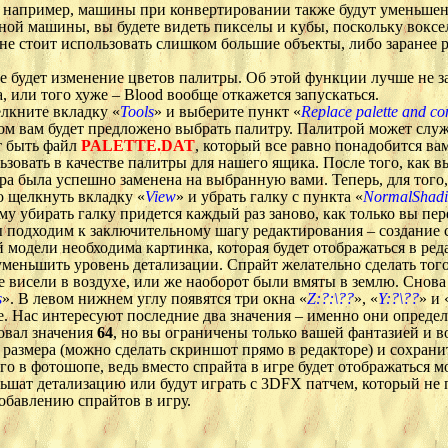
 например, машины при конвертировании также будут уменьше
ной машины, вы будете видеть пикселы и кубы, поскольку воксел
не стоит использовать слишком большие объекты, либо заранее 
будет изменение цветов палитры. Об этой функции лучше не заб
а, или того хуже – Blood вообще откажется запускаться.
лкните вкладку «
Tools
» и выберите пункт «
Replace palette and co
ом вам будет предложено выбрать палитру. Палитрой может служи
 быть файл
PALETTE.DAT
, который все равно понадобится ва
ьзовать в качестве палитры для нашего ящика. После того, как вы
ра была успешно заменена на выбранную вами. Теперь, для того, 
 щелкнуть вкладку «
View
» и убрать галку с пункта «
NormalShad
му убирать галку придется каждый раз заново, как только вы пер
 подходим к заключительному шагу редактирования – создание с
 модели необходима картинка, которая будет отображаться в реда
уменьшить уровень детализации. Спрайт желательно сделать того 
е висели в воздухе, или же наоборот были вмяты в землю. Снов
s
». В левом нижнем углу появятся три окна «
Z:?:\??
», «
Y:?\??
» и 
ре. Нас интересуют последние два значения – именно они опред
зовал значения
64
, но вы ограничены только вашей фантазией и 
е размера (можно сделать скриншот прямо в редакторе) и сохрани
о в фотошопе, ведь вместо спрайта в игре будет отображаться мо
ньшат детализацию или будут играть с 3DFX патчем, который не 
обавлению спрайтов в игру.