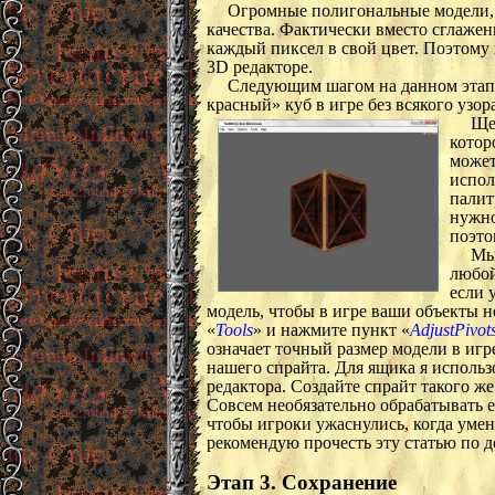
Огромные полигональные модели,
качества. Фактически вместо сглажен
каждый пиксел в свой цвет. Поэтому 
3D редакторе.
Следующим шагом на данном этапе 
красный» куб в игре без всякого узор
Ще
котор
может
испол
палит
нужно
поэто
Мы
любой
если 
модель, чтобы в игре ваши объекты н
«
Tools
» и нажмите пункт «
AdjustPivot
означает точный размер модели в иг
нашего спрайта. Для ящика я исполь
редактора. Создайте спрайт такого ж
Совсем необязательно обрабатывать ег
чтобы игроки ужаснулись, когда уме
рекомендую прочесть эту статью по д
Этап 3. Сохранение