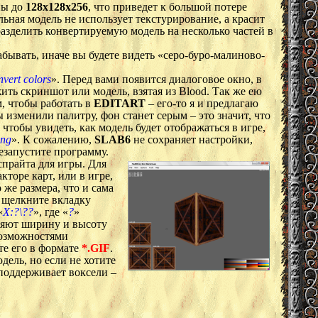
ны до
128x128x256
, что приведет к большой потере
ьная модель не использует текстурирование, а красит
разделить конвертируемую модель на несколько частей в
ывать, иначе вы будете видеть «серо-буро-малиново-
nvert colors
». Перед вами появится диалоговое окно, в
ть скриншот или модель, взятая из Blood. Так же ею
м, чтобы работать в
EDITART
– его-то я и предлагаю
 изменили палитру, фон станет серым – это значит, что
чтобы увидеть, как модель будет отображаться в игре,
ing
». К сожалению,
SLAB6
не сохраняет настройки,
езапустите программу.
прайта для игры. Для
кторе карт, или в игре,
же размера, что и сама
а щелкните вкладку
«
X:?\??
», где «
?
»
еляют ширину и высоту
возможностями
те его в формате
*.GIF
.
дель, но если не хотите
поддерживает воксели –