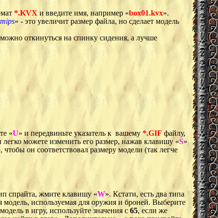
рмат
*.KVX
и введите имя, например «
box01.kvx
».
 mips
» - это увеличит размер файла, но сделает модель
 можно откинуться на спинку сидения, а лучше
те «
U
» и передвиньте указатель к вашему
*.GIF
файлу,
вы легко можете изменить его размер, нажав клавишу «
S
»
, чтобы он соответствовал размеру модели (так легче
ип спрайта, жмите клавишу «
W
». Кстати, есть два типа
 модель, используемая для оружия и броней. Выберите
модель в игру, используйте значения с
65
, если же