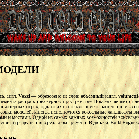
D
МОДЕЛИ
ль
, англ.
Voxel
— образовано из слов:
объёмный
(англ.
volumetri
лемента растра в трёхмерном пространстве. Вокселы являются а
пьютерных играх, однако их использование ограниченно из-за с
исовки моделей. Иногда используются воксельные ландшафты вме
ами и мостами. Одной из самых важных возможностей воксельны
ния, и разрушения в реальном времени. В движке Build Engine 
ЕНИЕ