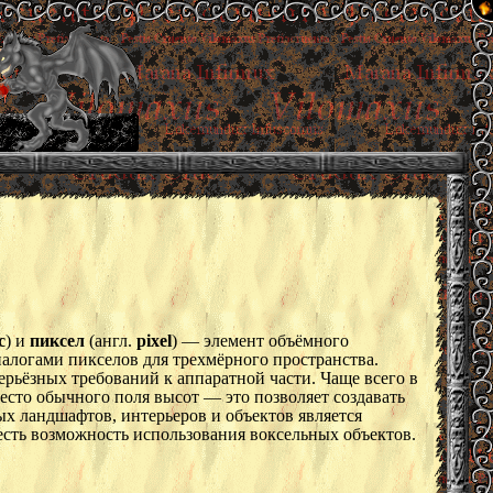
c
) и
пиксел
(англ.
pixel
) — элемент объёмного
налогами пикселов для трехмёрного пространства.
ерьёзных требований к аппаратной части. Чаще всего в
сто обычного поля высот — это позволяет создавать
х ландшафтов, интерьеров и объектов является
есть возможность использования воксельных объектов.