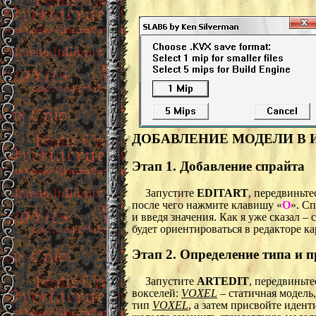
ДОБАВЛЕНИЕ МОДЕЛИ В 
Этап 1. Добавление спрайта
Запустите
EDITART
, передвиньт
после чего нажмите клавишу «
O
». С
и введя значения. Как я уже сказал –
будет ориентироваться в редакторе к
Этап 2. Определение типа и 
Запустите
ARTEDIT
, передвиньт
вокселей:
VOXEL
– статичная модель,
тип
VOXEL
, а затем присвойте иде