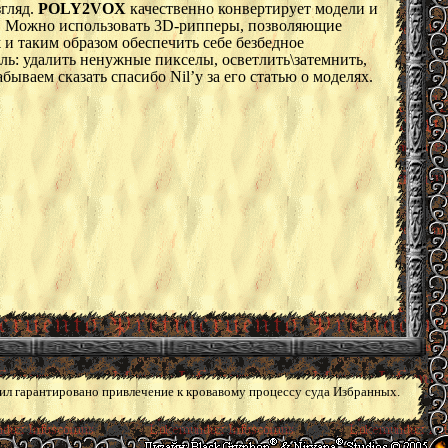
згляд.
POLY2VOX
качественно конвертирует модели и
ры. Можно использовать 3D-рипперы, позволяющие
x
и таким образом обеспечить себе безбедное
ль: удалить ненужные пикселы, осветлить\затемнить,
ываем сказать спасибо Nil’у за его статью о моделях.
л гарантировано привлечение к кровавому процессу суда Избранных.