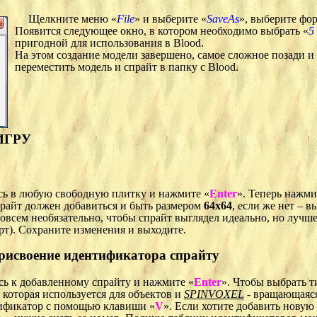
Щелкните меню «
File
» и выберите «
SaveAs
», выберите фо
Появится следующее окно, в котором необходимо выбрать «
5
пригодной для использования в Blood.
На этом создание модели завершено, самое сложное позади и
переместить модель и спрайт в папку с Blood.
ИГРУ
есь в любую свободную плитку и нажмите «
Enter
». Теперь нажми
прайт должен добавиться и быть размером
64x64
, если же нет – 
 совсем необязательно, чтобы спрайт выглядел идеально, но лучше
арт). Сохраните изменения и выходите.
присвоение идентификатора спрайту
есь к добавленному спрайту и нажмите «
Enter
». Чтобы выбрать т
 которая используется для объектов и
SPINVOXEL
- вращающаяся
нтификатор с помощью клавиши «
V
». Если хотите добавить новую 