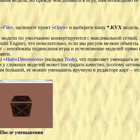
льная модель, но прежде чем добавить в игру, нам необходимо ее
 «
File
», щелкните пункт «
Open
» и выберите вашу
*.KVX
модель.
е модели по умолчанию конвертируются с максимальной сеткой, 
uild Engine), что нежелательно, если мы рисуем мелкие объекты.
рт – неизбежны подвисания игры и исчезновение моделей прямо п
мяти.
ю «
HalveDimensions
» (вкладка
Tools
), что позволяет уменьшать ее 
у сложных моделей может пострадать качество, поэтому опти
 вам большой, ее можно уменьшить вручную в редакторе карт – э
После уменьшения