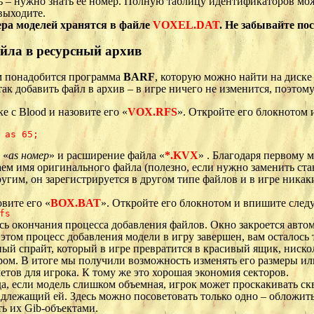
ь – нужно знать ее номер. Полную таблицу идентификаторов мож
выходите.
ра моделей хранятся в файле
VOXEL.DAT
. Не забывайте по
йла в ресурсный архив
 понадобится программа
BARF
, которую можно найти на диске 
ак добавить файл в архив – в игре ничего не изменится, поэто
е с Blood и назовите его «
VOX.RFS
». Откройте его блокнотом 
 as 65;

 «
as
номер
» и расширение файла «
*.KVX
» . Благодаря первому 
наем имя оригинального файла (полезно, если нужно заменить ст
гим, он зарегистрируется в другом типе файлов и в игре никаки
вите его «
BOX.BAT
». Откройте его блокнотом и впишите след
fs
ь окончания процесса добавления файлов. Окно закроется авто
этом процесс добавления модели в игру завершен, вам осталось то
ный спрайт, который в игре превратится в красивый ящик, ниско
ром. В итоге мы получили возможность изменять его размеры и
етов для игрока. К тому же это хорошая экономия секторов.
а, если модель слишком объемная, игрок может проскакивать скво
длежащий ей. Здесь можно посоветовать только одно – облож
ть их Gib-объектами.