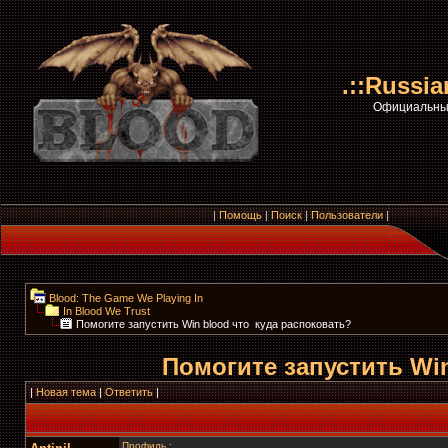
.::Russi
Официальный
|
Помощь
|
Поиск
|
Пользователи
|
Blood: The Game We Playing In
In Blood We Trust
Помогите запустить Win blood что ­ куда распоковать?
Помогите запустить Win
|
Новая тема
|
Ответить
|
Профиль
: