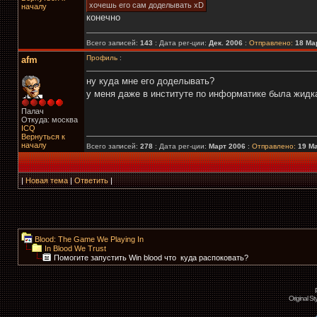
хочешь его сам доделывать xD
началу
конечно
Всего записей:
143
: Дата рег-ции:
Дек. 2006
:
Отправлено:
18 Мар
Профиль
:
afm
ну куда мне его доделывать?
у меня даже в институте по информатике была жидк
Палач
Откуда: москва
ICQ
Вернуться к
началу
Всего записей:
278
: Дата рег-ции:
Март 2006
:
Отправлено:
19 Ма
|
Новая тема
|
Ответить
|
Blood: The Game We Playing In
In Blood We Trust
Помогите запустить Win blood что ­ куда распоковать?
Original S