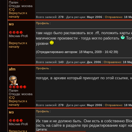
Палач
Откуда: москва
ICQ
Вернуться к
началу
Всего записей:
278
: Дата рег-ции:
Март 2006
:
Отправлено:
18 Ма
Профиль
:
мз
там надо было распаковать все .rff, положить карты 
Мясник-Profi
магические произвести - тогда могло работать
Тол
Вернуться к
уровни
началу
(Отредактировано автором: 18 Марта, 2009 - 16:42:39)
Всего записей:
143
: Дата рег-ции:
Дек. 2006
:
Отправлено:
18 Мар
Профиль
:
afm
погоди, в архиве который приходит по этой ссылке, 
Палач
Откуда: москва
ICQ
Вернуться к
началу
Всего записей:
278
: Дата рег-ции:
Март 2006
:
Отправлено:
18 Ма
Профиль
:
мз
Их там и не должно быть. Они есть в собственно Blo
Мясник-Profi
(есть на сайте в разделе про редактирование карт на
Цитата:
Вернуться к