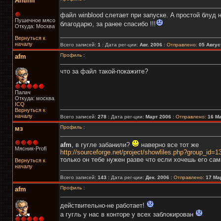
Antinil
файл winblood слетает при запуске. A простой блуд 
Пушечное мясо
благодарю, за ранее спасибо !!!
Откуда: Москва
Вернуться к
началу
Всего записей:
1
: Дата рег-ции:
Авг. 2006
:
Отправлено:
05 Август
Профиль
:
afm
что за файл такой-покажите?
Палач
Откуда: москва
ICQ
Вернуться к
началу
Всего записей:
278
: Дата рег-ции:
Март 2006
:
Отправлено:
16 Ма
Профиль
:
мз
afm
, в гугле забанили?
наверно все тот же
Мясник-Profi
http://sourceforge.net/project/showfiles.php?group_id=1
только он тебе нужен разве что если хочешь его са
Вернуться к
началу
Всего записей:
143
: Дата рег-ции:
Дек. 2006
:
Отправлено:
17 Мар
Профиль
:
afm
действительно-не работает!
а гугль у нас в конторе у всех заблокирован