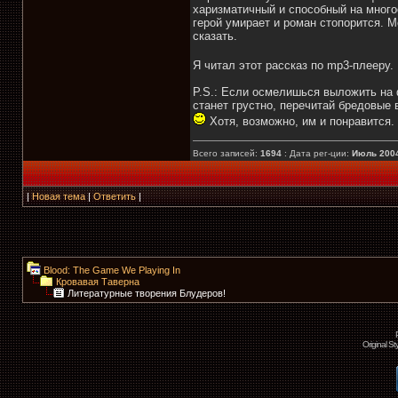
харизматичный и способный на многое
герой умирает и роман стопорится. М
сказать.
Я читал этот рассказ по mp3-плееру.
P.S.: Если осмелишься выложить на ф
станет грустно, перечитай бредовые 
Хотя, возможно, им и понравится
Всего записей:
1694
: Дата рег-ции:
Июль 200
|
Новая тема
|
Ответить
|
Blood: The Game We Playing In
Кровавая Таверна
Литературные творения Блудеров!
Original S