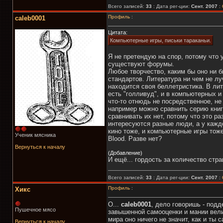
Всего записей:
33
: Дата рег-ции:
Сент. 2007
:
Профиль
:
caleb0001
Цитата:
Компьютерные игры, письки тараканьи.
Я не претендую на спор, потому что у
существуют форумы.
Любое творчество, каким бы оно ни б
стандартов. Литература ни чем не лу
находится своя беллетристика. В лит
есть "голливуд", и в компьютерных и
что-то отнюдь не посредственное, не 
например можно сравнить серию книг п
сравнивать их нет, потому что это р
интересуются разные люди, а у каждо
кино тоже, и компьютерные игры тож
Ученик мясника
Blood. Разве нет?
Вернуться к началу
(Добавление)
И ещё... гордость за количество стран
Всего записей:
33
: Дата рег-ции:
Сент. 2007
:
Профиль
:
Хикс
О...
caleb0001
, дело говоришь - под
Пушечное мясо
завышенной самооценки и мании величи
мира оно ничего не значит, как и ты
Вернуться к началу