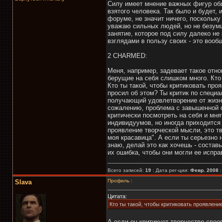
Силу имеет мнение важных фигур общ
взятого человека. Так было и будет, 
форуме, не значит ничего, поскольк
уважаю сильных людей, но не безумц
занятие, которое под силу далеко н
взглядами в пользу своих - это вооб
2 CHARMED:
Меня, например, задевает такое отн
берущие на себя слишком много. Кто 
Кто ты такой, чтобы критиковать про
просил об этом? Ты критик по специа
получающий удовлетворение от жизни
сожалению, проблема с завышенной с
критически посмотреть на себя и мня
индивидуумов, но иногда приходится 
проявление творческой мысли, это тво
моя красавица". А если ты серьезно н
знаю, делай это как хочешь - составь
их ошибка, чтобы они могли ее испра
Всего записей:
19
: Дата рег-ции:
Февр. 2008
Профиль
:
Slava
Цитата:
Кто ты такой, чтобы критиковать проявлени
А если он критикует творчество свое