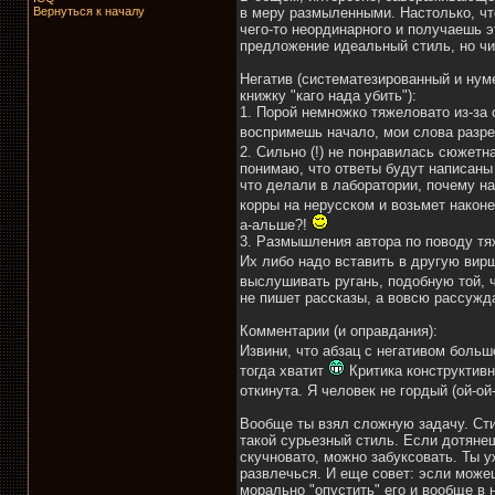
Вернуться к началу
в меру размыленными. Настолько, чт
чего-то неординарного и получаешь 
предложение идеальный стиль, но чи
Негатив (систематезированный и нум
книжку "каго нада убить"):
1. Порой немножко тяжеловато из-за
воспримешь начало, мои слова разр
2. Сильно (!) не понравилась сюжет
понимаю, что ответы будут написаны 
что делали в лаборатории, почему на
корры на нерусском и возьмет наконе
а-альше?!
3. Размышления автора по поводу тя
Их либо надо вставить в другую вирш
выслушивать ругань, подобную той, 
не пишет рассказы, а вовсю рассужда
Комментарии (и оправдания):
Извини, что абзац с негативом больш
тогда хватит
Критика конструктивн
откинута. Я человек не гордый (ой-ой
Вообще ты взял сложную задачу. Стил
такой сурьезный стиль. Если дотянеш
скучновато, можно забуксовать. Ты у
развлечься. И еще совет: эсли може
морально "опустить" его и вообще в 