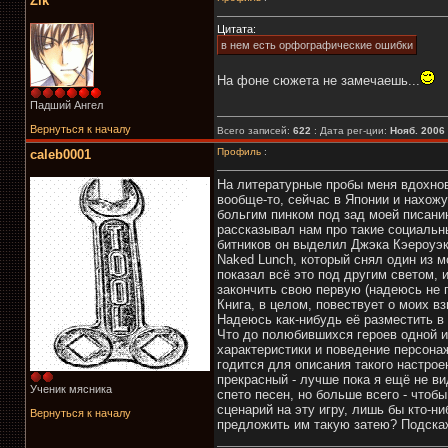
Zik
Цитата:
в нем есть орфографические ошибки
На фоне сюжета не замечаешь...
Падший Ангел
Вернуться к началу
Всего записей:
622
: Дата рег-ции:
Нояб. 2006
Профиль
:
caleb0001
На литературные пробы меня вдохнови
вообще-то, сейчас в Японии и нахож
больгим пинком под зад моей писанин
рассказывал нам про такие социальн
битников он выделил Джэка Кэероуэк
Naked Lunch, который снял один из м
показал всё это под другим светом, 
закончить свою первую (надеюсь не 
Книга, в целом, повествует о моих в
Надеюсь как-нибудь её разместить в 
Что до полюбившихся героев одной из
характеристики и поведение персонаж
годится для описания такого настрое
прекрасный - лучше пока я ещё не ви
Ученик мясника
спето песен, но больше всего - чтоб
сценарий на эту игру, лишь бы кто-ни
Вернуться к началу
предложить им такую затею? Подска