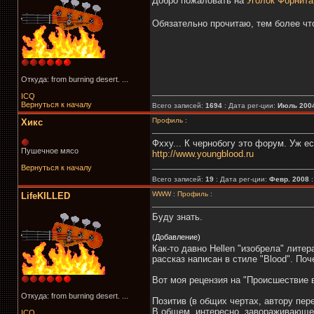
Добро пожаловать на
Уголок Форнита
Обязательно прочитаю, тем более чт
Откуда: from burning desert. ...
ICQ
Вернуться к началу
Всего записей:
1694
: Дата рег-ции:
Июль 200
Профиль
:
Хикс
Фхху... К чернобогу это форум. Уж ес
Пушечное мясо
http://www.youngblood.ru
Вернуться к началу
Всего записей:
19
: Дата рег-ции:
Февр. 2008
WWW
:
Профиль
:
LifeKILLED
Буду знать.
(Добавление)
Как-то давно Hellen "изобрела" лите
рассказ написан в стиле "Blood". По
Вот моя рецензия на "Происшествие в
Откуда: from burning desert. ...
Позитив (в общих чертах, автору пер
В общем, интересно, завораживающе.
ICQ