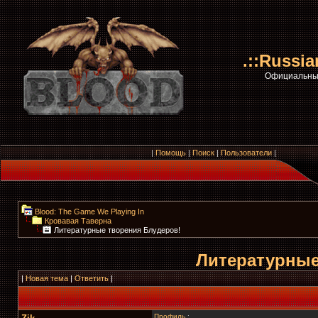
.::Russi
Официальный
|
Помощь
|
Поиск
|
Пользователи
|
Blood: The Game We Playing In
Кровавая Таверна
Литературные творения Блудеров!
Литературные
|
Новая тема
|
Ответить
|
Профиль
: