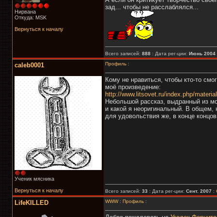
зад... чтобы не расслаблялся...
Нирвана
Откуда: MSK
Вернуться к началу
Всего записей:
888
: Дата рег-ции:
Июнь 2004
Профиль
:
caleb0001
Кому не нравиться, чтобы кто-то смо
моё произведение:
http://www.litsovet.ru/index.php/materi
Небольшой рассказ, выдранный из мое
и какой я неоригинальный. В общем, 
для удовольствия же, в конце концов
Ученик мясника
Вернуться к началу
Всего записей:
33
: Дата рег-ции:
Сент. 2007
:
WWW
:
Профиль
:
LifeKILLED