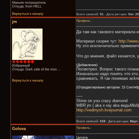
Маньяк-потрошитель
Откуда: from HELL
Вернуться к началу
Всего записей:
91
: Дата рег-ции:
Окт. 2
Профиль
:
jm
Да там как такового материала и
Материал скорее тут:
http://www
Ну это исключительно применител
Что до мнения, файл качается, у
(Добавление)
Избранный
Посмотрел. Вопрос такого плана
Откуда: Dark side of the moo ...
Изначально надо понять что это.
сравнивать. Я так понимаю ackn
Вернуться к началу
(Отредактировано автором: 15 Сентября
-----
Shine on you crazy diamond
WBR jm ( aka x-ray aka ведьМЫШ
http://vedmysh.livejournal.com
Всего записей:
528
: Дата рег-ции:
Март 
Профиль
:
Golova
Цитата: