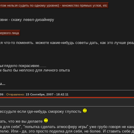
этом нельзя судить по одному уровню) - множество прямых углов, etc
овни - скажу левел-дизайнеру
первого лица
ся что-то поменять. можете какие-нибудь советы дать, как это лучше ре
ыглядело покрасивее......
ом было бы неплохо для личного опыта
...
006
:
Отправлено:
15 Сентября, 2007 - 18:42:11
обессудьте если где-нибудь сморожу глупость
ать, что же вы делаете
а для себя", "попытка сделать атмосферу игры" уже грубо говоря не ка
елю. Или - да, это просто поделка для себя, не более. И ставить себе 