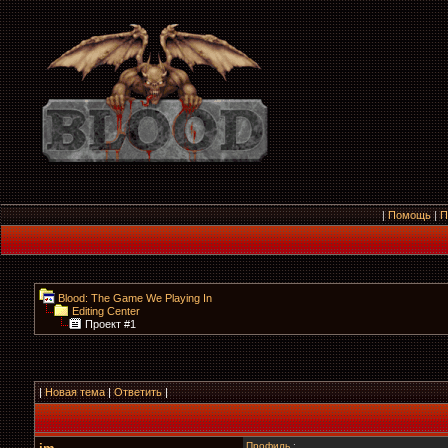
|
Помощь
|
П
Blood: The Game We Playing In
Editing Center
Проект #1
|
Новая тема
|
Ответить
|
Профиль
: