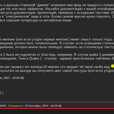
ь и дальше сторонний "движок" возможно вам вряд ли придется глубоко
ции тех или иных эффектов. Изучайте документацию к вашей платформе
. Там куча документации, презентаций, примеров с исходными текстами. И
 в "электрическом" виде в сети. Более свежие версии нужно покупать. G
 вся хорошая литература на английском языке.
п меппинг (или если угодно нормал меппинг) имеет смысл только тогда, 
вещение должно быть попиксельным. В случае, если освещение статичн
бражение, которое можно было свободно заменить на статическую тексту
ake 2 была же подсветка от бластера, например. В случае quake 2 дин
свещения. Тени в Quake 2 - статика - заранее просчитанные лайтмапы (l
я как такового нет вообще (И именно это придаёт ей такой vanilla вид
езультате на выходе вы получаете цвет самой текстуры (или если угодно
, 2007 - 19:33:28)
 )
2005
:
Отправлено:
15 Сентября, 2007 - 19:15:48