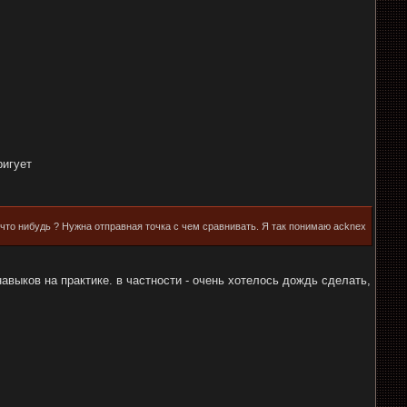
ригует
 что нибудь ? Нужна отправная точка с чем сравнивать. Я так понимаю acknex
авыков на практике. в частности - очень хотелось дождь сделать,