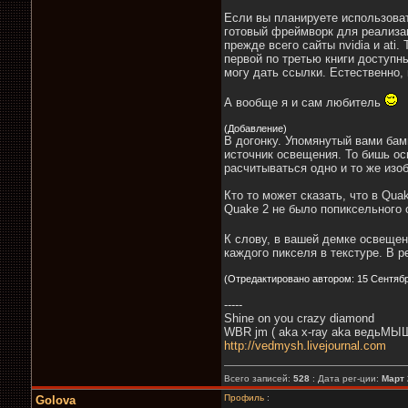
Если вы планируете использоват
готовый фреймворк для реализа
прежде всего сайты nvidia и ati
первой по третью книги доступны
могу дать ссылки. Естественно,
А вообще я и сам любитель
(Добавление)
В догонку. Упомянутый вами бам
источник освещения. То бишь ос
расчитываться одно и то же изо
Кто то может сказать, что в Qu
Quake 2 не было попиксельного о
К слову, в вашей демке освещени
каждого пикселя в текстуре. В р
(Отредактировано автором: 15 Сентября
-----
Shine on you crazy diamond
WBR jm ( aka x-ray aka ведьМЫШ
http://vedmysh.livejournal.com
Всего записей:
528
: Дата рег-ции:
Март 
Профиль
:
Golova