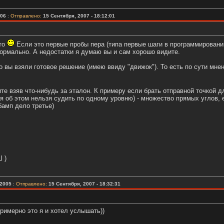
006
:
Отправлено:
15 Сентября, 2007 - 18:12:01
-то
Если это первые пробы пера (типа первые шаги в программировании
 нормально. А недостатки я думаю вы и сам хорошо видите.
о вы взяли готовое решение (имею ввиду "движок"). То есть по сути мне
те взяв что-нибудь за эталон. К примеру если брать отправной точкой дл
я об этом нельзя судить по одному уровню) - множество прямых углов, e
бамп дело третье)
 )
2005
:
Отправлено:
15 Сентября, 2007 - 18:32:31
примерно это я и хотел услышать))