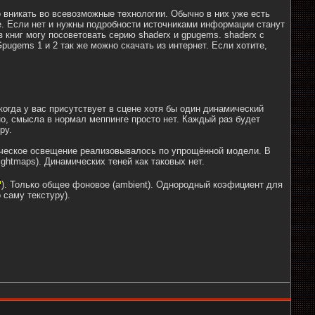
 вникать во всевозможные технологии. Обычно в них уже есть
. Если нет и нужны подробности источниками информации станут
з книг могу посоветовать серию shaderx и gpugems. shaderx с
pugems 1 и 2 так же можно скачать из интернет. Если хотите,
когда у вас присутствует в сцене хотя бы один динамический
о, смысла в нормал меппинге просто нет. Каждый раз будет
ру.
амическое освещение реализовывалось по упрощённой модели. В
ightmaps). Динамических теней как таковых нет.
). Только общее фоновое (ambient). Однородный коэфициент для
 саму текстуру).