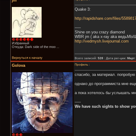
jm
Quake 3:
http://rapidshare.com/files/5589817
-----
Shine on you crazy diamond
WBR jm ( aka x-ray aka ведьМЫШ
http://vedmysh.livejournal.com
Избранный
Откуда: Dark side of the moo ...
Вернуться к началу
Всего записей:
528
: Дата рег-ции:
Март 
Профиль
:
Golova
спасибо, за материал. попробую
однако до программиста мне еще 
а пока хотелось бы услышать мн
-----
We have such sights to show you