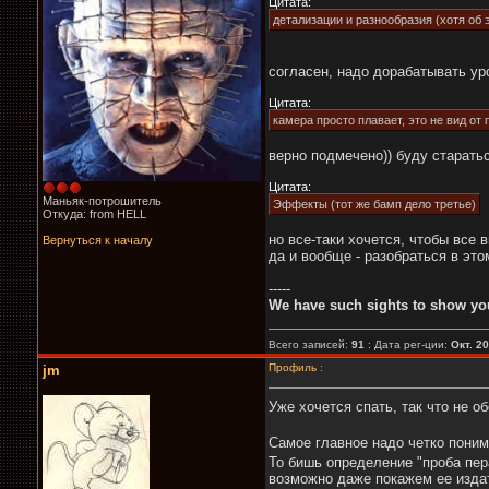
Цитата:
детализации и разнообразия (хотя об 
согласен, надо дорабатывать ур
Цитата:
камера просто плавает, это не вид от 
верно подмечено)) буду старать
Цитата:
Маньяк-потрошитель
Эффекты (тот же бамп дело третье)
Откуда: from HELL
но все-таки хочется, чтобы все в
Вернуться к началу
да и вообще - разобраться в эт
-----
We have such sights to show you
Всего записей:
91
: Дата рег-ции:
Окт. 2
Профиль
:
jm
Уже хочется спать, так что не 
Самое главное надо четко поним
То бишь определение "проба пер
возможно даже покажем ее издат