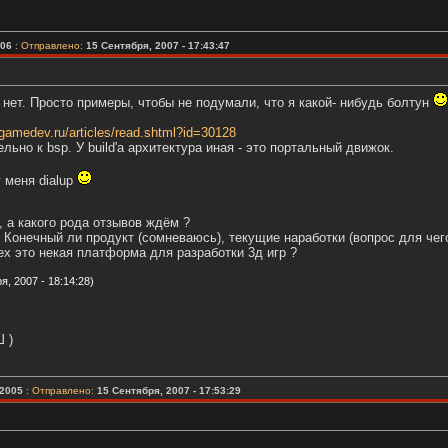
006
:
Отправлено:
15 Сентября, 2007 - 17:43:47
 нет. Просто примеры, чтобы не подумали, что я какой- нибудь болтун
.gamedev.ru/articles/read.shtml?id=30128
ьно к bsp. У build'а архитектура иная - это портальный движок.
 меня dialup
, а какого рода отзывов ждём ?
 Конечный ли продукт (сомневаюсь), текущие наработки (вопрос для чег
ex это некая платформа для разработки 3д игр ?
, 2007 - 18:14:28)
 )
2005
:
Отправлено:
15 Сентября, 2007 - 17:53:29