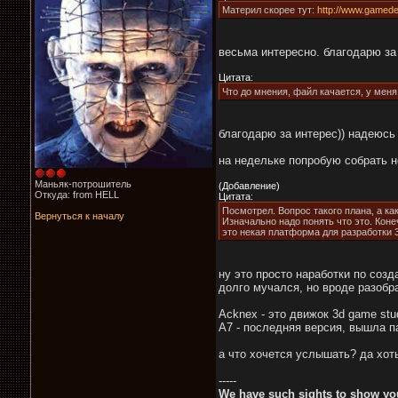
Материл скорее тут:
http://www.gamedev
весьма интересно. благодарю за
Цитата:
Что до мнения, файл качается, у меня 
благодарю за интерес)) надеюсь
на недельке попробую собрать н
Маньяк-потрошитель
(Добавление)
Откуда: from HELL
Цитата:
Посмотрел. Вопрос такого плана, а ка
Вернуться к началу
Изначально надо понять что это. Коне
это некая платформа для разработки 3
ну это просто наработки по соз
долго мучался, но вроде разобр
Acknex - это движок 3d game stu
A7 - последняя версия, вышла п
а что хочется услышать? да хоть 
-----
We have such sights to show you