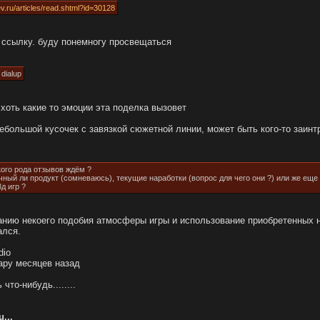
.ru/articles/read.shtml?id=30128
 ссылку. буду понемногу просвещаться
dialup
 хоть какие то эмоции эта поделка вызовет
ебольшой кусочек с завязкой сюжетной линии, может быть кого-то заинт
кого рода отзывов ждём ?
чный ли продукт (сомневаюсь), текущие наработки (вопрос для чего они ?) или же еще
д игр ?
данию некоего подобия атмосферы игры и использование приобретенных н
ался.
dio
ару месяцев назад
что-нибудь........
...