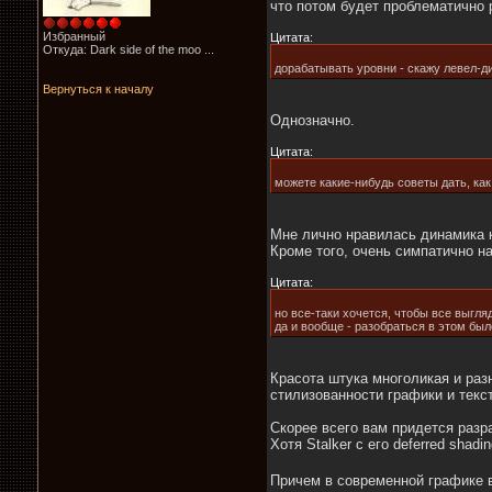
что потом будет проблематично 
Избранный
Цитата:
Откуда: Dark side of the moo ...
дорабатывать уровни - скажу левел-д
Вернуться к началу
Однозначно.
Цитата:
можете какие-нибудь советы дать, ка
Мне лично нравилась динамика 
Кроме того, очень симпатично на
Цитата:
но все-таки хочется, чтобы все выгляд
да и вообще - разобраться в этом был
Красота штука многоликая и разн
стилизованности графики и тексту
Скорее всего вам придется разр
Хотя Stalker с его deferred sha
Причем в современной графике 