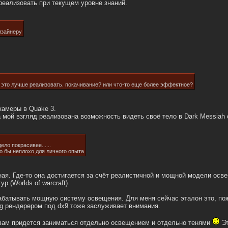
реализовать при текущем уровне знаний.
изайнеру
к это лучше реализовать. покачивание? или что-то еще более эффектное?
камеры в Quake 3.
 мой взгляд реализована возможность видеть своё тело в Dark Messiah o
ело покрасивее......
о бы неплохо для личного опыта
ая. Где-то она достигается за счёт реалистичной и мощной модели освещ
р (Worlds of warcraft).
абатывать мощную систему освещения. Для меня сейчас эталон это, пожа
ding рендерером под dx9 тоже заслуживает внимания.
вам придется заниматься отдельно освещением и отдельно тенями
Эт