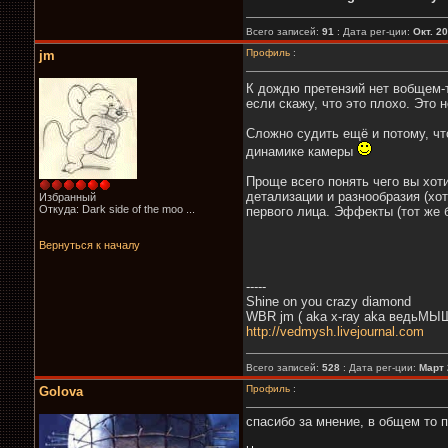
Всего записей:
91
: Дата рег-ции:
Окт. 2
Профиль
:
jm
К дождю претензий нет вобщем
если скажу, что это плохо. Это
Сложно судить ещё и потому, чт
динамике камеры
Проще всего понять чего вы хоти
детализации и разнообразия (хот
Избранный
Откуда: Dark side of the moo ...
первого лица. Эффекты (тот же 
Вернуться к началу
-----
Shine on you crazy diamond
WBR jm ( aka x-ray aka ведьМЫШ
http://vedmysh.livejournal.com
Всего записей:
528
: Дата рег-ции:
Март 
Профиль
:
Golova
спасибо за мнение, в общем то 