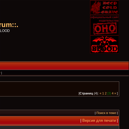
rum::.
 BLOOD
?
|
[
Страниц
(4):
«
1
2
[3]
4
»
]
|
Поиск в теме
|
|
Версия для печати
|