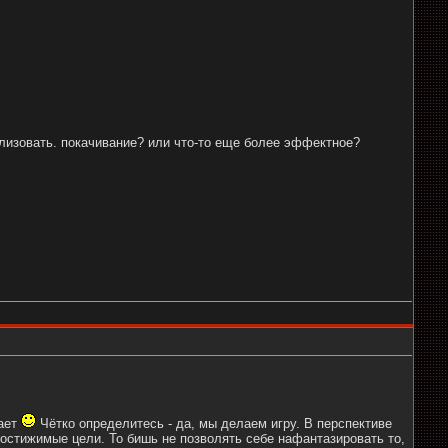
ализовать. покачивание? или что-то еще более эффектное?
нает
Чётко определитесь - да, мы делаем игру. В перспективе
достижимые цели. То бишь не позволять себе нафантазировать то,