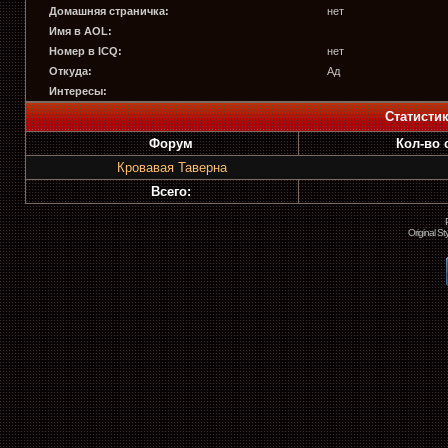
Домашняя страничка:
нет
Имя в AOL:
Номер в ICQ:
нет
Откуда:
Ад
Интересы:
Статисти
Форум
Кол-во
Кровавая Таверна
Всего:
Original S