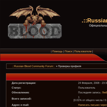
.::Russi
Официальный
|
Помощь
|
Поиск
|
Пользователи
|
.::Russian Blood Community Forum::.
» Проверка профиля
Дата регистрации:
24 Февраля, 2008 - 23:3
Статус:
Пользователь
Обновления:
Последняя запись:
Люб
1
Всего записей:
[0.01% от общего числа / 0
Адрес e-mail:
Написать письмо чере