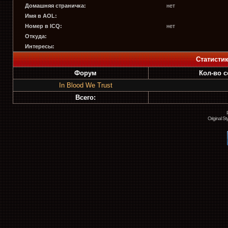
Домашняя страничка:
нет
Имя в AOL:
Номер в ICQ:
нет
Откуда:
Интересы:
Статисти
Форум
Кол-во 
In Blood We Trust
Всего:
Original S