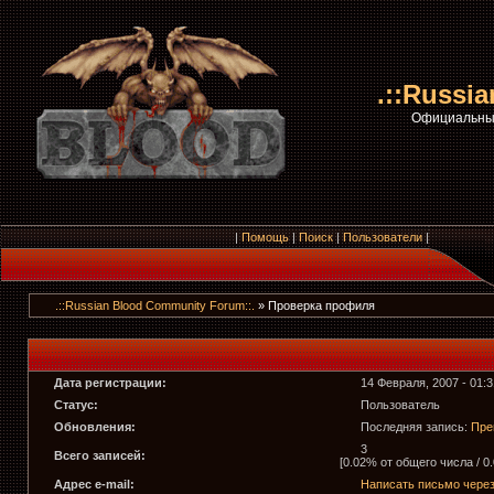
.::Russi
Официальный
|
Помощь
|
Поиск
|
Пользователи
|
.::Russian Blood Community Forum::.
» Проверка профиля
Дата регистрации:
14 Февраля, 2007 - 01:3
Статус:
Пользователь
Обновления:
Последняя запись:
Пре
3
Всего записей:
[0.02% от общего числа / 0
Адрес e-mail:
Написать письмо чере