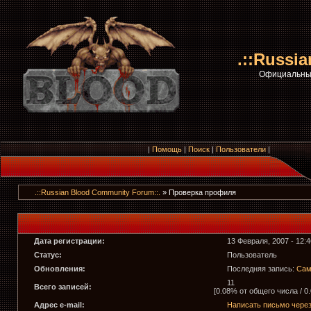
.::Russi
Официальный
|
Помощь
|
Поиск
|
Пользователи
|
.::Russian Blood Community Forum::.
» Проверка профиля
Дата регистрации:
13 Февраля, 2007 - 12:4
Статус:
Пользователь
Обновления:
Последняя запись:
Сам
11
Всего записей:
[0.08% от общего числа / 0
Адрес e-mail:
Написать письмо чере