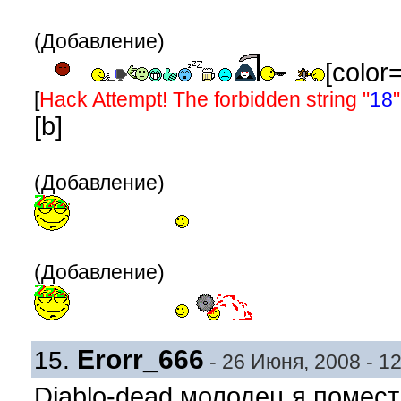
(Добавление)
[color=
[
Hack Attempt! The forbidden string "
18
"
[b]
(Добавление)
(Добавление)
Erorr_666
15.
- 26 Июня, 2008 - 12
Diablo-dead молодец я помести