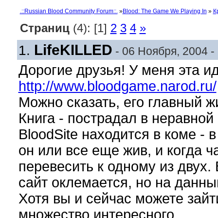
.::Russian Blood Community Forum::.
»
Blood: The Game We Playing In
»
К
Страниц
(4):
[1]
2
3
4
»
LifeKILLED
1.
- 06 Ноября, 2004 -
Дорогие друзья! У меня эта и
http://www.bloodgame.narod.ru/
Можно сказать, его главный ж
Книга - пострадал в неравной 
BloodSite находится в коме - 
он или все еще жив, и когда 
перевесить к одному из двух.
сайт оклемается, но на данны
Хотя вы и сейчас можете зайти
множество интересного.