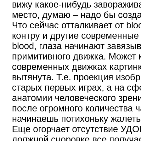
вижу какое-нибудь заворажив
место, думаю – надо бы созда
Что сейчас отталкивает от bloo
контру и другие современные
blood, глаза начинают завязыв
примитивного движка. Может 
современных движках картинк
вытянута. Т.е. проекция изобр
старых первых играх, а на сфе
анатомии человеческого зрени
после огромного количества 
начинаешь потихоньку жалеть
Еще огорчает отсутствие УДО
должной сноровке все получае